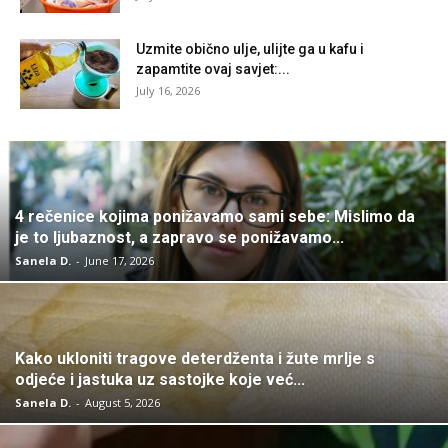
Uzmite obično ulje, ulijte ga u kafu i
zapamtite ovaj savjet:...
July 16, 2026
4 rečenice kojima ponižavamo sami sebe: Mislimo da
je to ljubaznost, a zapravo se ponižavamo...
Sanela D.
-
June 17, 2026
Kako ukloniti tragove deterdženta i žute mrlje s
odjeće i jastuka uz sastojke koje već...
Sanela D.
-
August 5, 2026