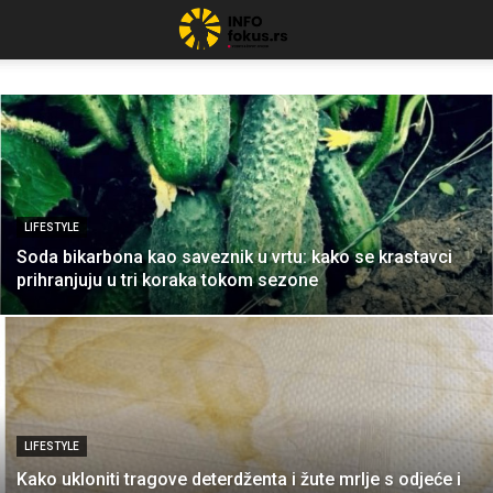
LIFESTYLE
Soda bikarbona kao saveznik u vrtu: kako se krastavci
prihranjuju u tri koraka tokom sezone
LIFESTYLE
Kako ukloniti tragove deterdženta i žute mrlje s odjeće i