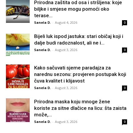
Prirodna zaštita od osa i stršljena: koje
biljke i smjese mogu pomoći oko
terase...
Sanela D.
-
August 4, 2026
0
Bijeli luk ispod jastuka: stari običaj koji i
dalje budi radoznalost, ali ne i...
Sanela D.
-
August 3, 2026
0
Kako sačuvati sjeme paradajza za
narednu sezonu: provjeren postupak koji
čuva kvalitet i klijavost
Sanela D.
-
August 3, 2026
0
Prirodna maska koju mnoge žene
koriste za sitne dlačice na licu: šta zaista
može,...
Sanela D.
-
August 3, 2026
0