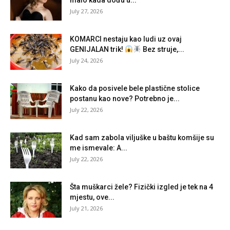
malo kada dođu u...
July 27, 2026
KOMARCI nestaju kao ludi uz ovaj
GENIJALAN trik!
Bez struje,...
July 24, 2026
Kako da posivele bele plastične stolice
postanu kao nove? Potrebno je...
July 22, 2026
Kad sam zabola viljuške u baštu komšije su
me ismevale: A...
July 22, 2026
Šta muškarci žele? Fizički izgled je tek na 4
mjestu, ove...
July 21, 2026