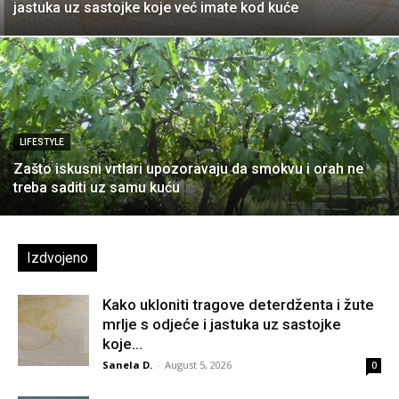
jastuka uz sastojke koje već imate kod kuće
LIFESTYLE
Zašto iskusni vrtlari upozoravaju da smokvu i orah ne
treba saditi uz samu kuću
Izdvojeno
Kako ukloniti tragove deterdženta i žute
mrlje s odjeće i jastuka uz sastojke
koje...
Sanela D.
-
August 5, 2026
0