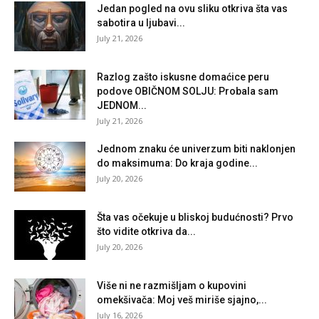
Jedan pogled na ovu sliku otkriva šta vas
sabotira u ljubavi...
July 21, 2026
Razlog zašto iskusne domaćice peru
podove OBIČNOM SOLJU: Probala sam
JEDNOM...
July 21, 2026
Jednom znaku će univerzum biti naklonjen
do maksimuma: Do kraja godine...
July 20, 2026
Šta vas očekuje u bliskoj budućnosti? Prvo
što vidite otkriva da...
July 20, 2026
Više ni ne razmišljam o kupovini
omekšivača: Moj veš miriše sjajno,...
July 16, 2026