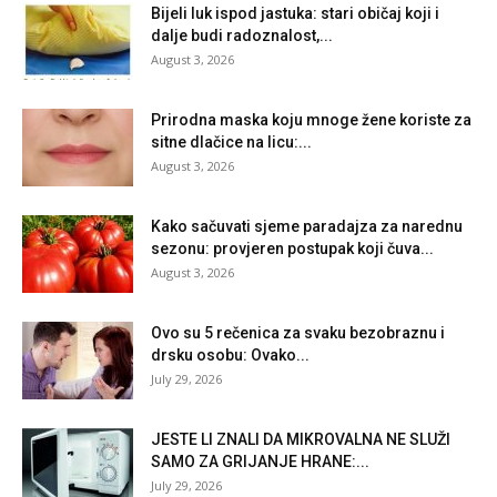
Bijeli luk ispod jastuka: stari običaj koji i
dalje budi radoznalost,...
August 3, 2026
Prirodna maska koju mnoge žene koriste za
sitne dlačice na licu:...
August 3, 2026
Kako sačuvati sjeme paradajza za narednu
sezonu: provjeren postupak koji čuva...
August 3, 2026
Ovo su 5 rečenica za svaku bezobraznu i
drsku osobu: Ovako...
July 29, 2026
JESTE LI ZNALI DA MIKROVALNA NE SLUŽI
SAMO ZA GRIJANJE HRANE:...
July 29, 2026