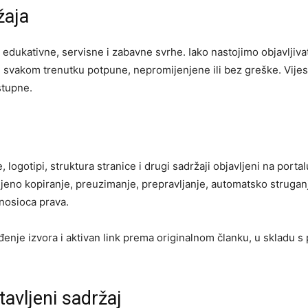
žaja
, edukativne, servisne i zabavne svrhe. Iako nastojimo objavljiva
svakom trenutku potpune, nepromijenjene ili bez greške. Vijesti 
stupne.
ke, logotipi, struktura stranice i drugi sadržaji objavljeni na por
jeno kopiranje, preuzimanje, prepravljanje, automatsko struganj
 nosioca prava.
đenje izvora i aktivan link prema originalnom članku, u skladu s 
tavljeni sadržaj