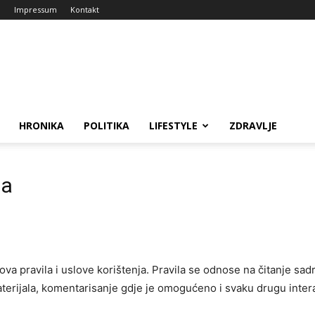
a
Impressum
Kontakt
HRONIKA
POLITIKA
LIFESTYLE
ZDRAVLJE
ja
ova pravila i uslove korištenja. Pravila se odnose na čitanje sadrž
 materijala, komentarisanje gdje je omogućeno i svaku drugu inter