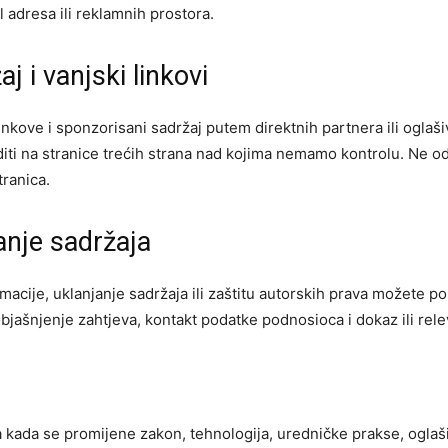
 adresa ili reklamnih prostora.
j i vanjski linkovi
linkove i sponzorisani sadržaj putem direktnih partnera ili ogla
diti na stranice trećih strana nad kojima nemamo kontrolu. Ne o
tranica.
anje sadržaja
acije, uklanjanje sadržaja ili zaštitu autorskih prava možete po
 objašnjenje zahtjeva, kontakt podatke podnosioca i dokaz ili re
kada se promijene zakon, tehnologija, uredničke prakse, oglašiva