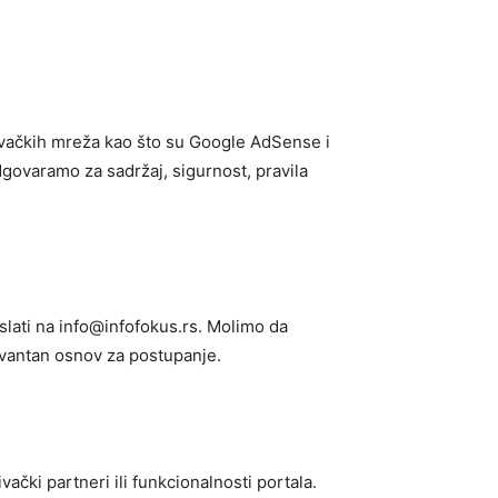
šivačkih mreža kao što su Google AdSense i
dgovaramo za sadržaj, sigurnost, pravila
slati na info@infofokus.rs. Molimo da
levantan osnov za postupanje.
čki partneri ili funkcionalnosti portala.