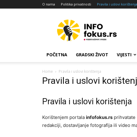
O nama
Politika privatnosti
Pravila i uslovi korištenj
Info
fokus
POČETNA
GRADSKI ŽIVOT
VIJESTI
Home
Pravila i uslovi korištenja
Pravila i uslovi korišten
Pravila i uslovi korištenja
Korištenjem portala
infofokus.rs
prihvatate 
redakciji, dostavljanje fotografija ili video