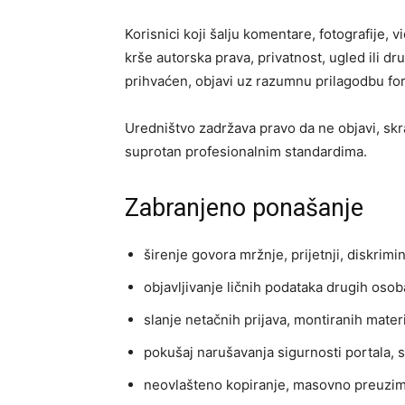
Korisnici koji šalju komentare, fotografije, v
krše autorska prava, privatnost, ugled ili dr
prihvaćen, objavi uz razumnu prilagodbu fo
Uredništvo zadržava pravo da ne objavi, skrat
suprotan profesionalnim standardima.
Zabranjeno ponašanje
širenje govora mržnje, prijetnji, diskrimin
objavljivanje ličnih podataka drugih oso
slanje netačnih prijava, montiranih mater
pokušaj narušavanja sigurnosti portala, s
neovlašteno kopiranje, masovno preuziman