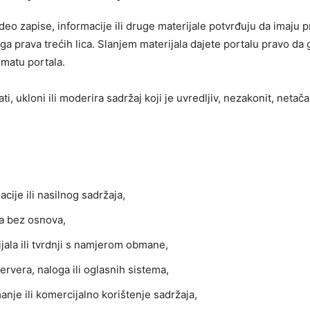
ideo zapise, informacije ili druge materijale potvrđuju da imaju p
uga prava trećih lica. Slanjem materijala dajete portalu pravo da 
rmatu portala.
i, ukloni ili moderira sadržaj koji je uvredljiv, nezakonit, netač
acije ili nasilnog sadržaja,
ba bez osnova,
ijala ili tvrdnji s namjerom obmane,
ervera, naloga ili oglasnih sistema,
je ili komercijalno korištenje sadržaja,