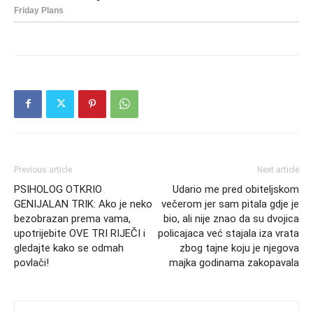
Previous article
Next article
PSIHOLOG OTKRIO
Udario me pred obiteljskom
GENIJALAN TRIK: Ako je neko
večerom jer sam pitala gdje je
bezobrazan prema vama,
bio, ali nije znao da su dvojica
upotrijebite OVE TRI RIJEČI i
policajaca već stajala iza vrata
gledajte kako se odmah
zbog tajne koju je njegova
povlači!
majka godinama zakopavala