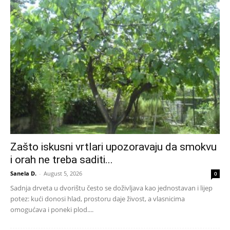
Zašto iskusni vrtlari upozoravaju da smokvu
i orah ne treba saditi...
Sanela D.
-
August 5, 2026
0
Sadnja drveta u dvorištu često se doživljava kao jednostavan i lijep
potez: kući donosi hlad, prostoru daje živost, a vlasnicima
omogućava i poneki plod....