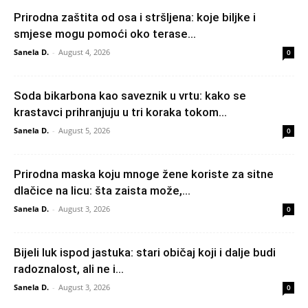
Prirodna zaštita od osa i stršljena: koje biljke i
smjese mogu pomoći oko terase...
Sanela D.
-
August 4, 2026
0
Soda bikarbona kao saveznik u vrtu: kako se
krastavci prihranjuju u tri koraka tokom...
Sanela D.
-
August 5, 2026
0
Prirodna maska koju mnoge žene koriste za sitne
dlačice na licu: šta zaista može,...
Sanela D.
-
August 3, 2026
0
Bijeli luk ispod jastuka: stari običaj koji i dalje budi
radoznalost, ali ne i...
Sanela D.
-
August 3, 2026
0