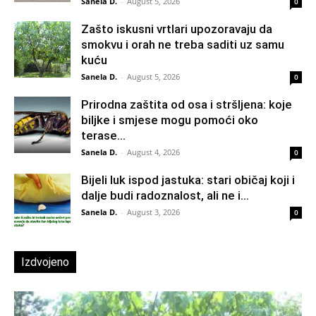
Sanela D.
-
August 5, 2026
0
Zašto iskusni vrtlari upozoravaju da
smokvu i orah ne treba saditi uz samu
kuću
Sanela D.
-
August 5, 2026
0
Prirodna zaštita od osa i stršljena: koje
biljke i smjese mogu pomoći oko
terase...
Sanela D.
-
August 4, 2026
0
Bijeli luk ispod jastuka: stari običaj koji i
dalje budi radoznalost, ali ne i...
Sanela D.
-
August 3, 2026
0
Izdvojeno