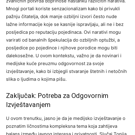
zvaničnih potvrda doprinose nastanku različitih narativa.
Mnogi portali koriste senzacionalizam kako bi privukli
pažnju čitatelja, dok manje ozbiljni izvori često nude
lažne informacije koje se kasnije ispravljaju, ali ne i bez
posljedica po reputaciju pojedinaca. Ovi narativi mogu
varirati od banalnih špekulacija do ozbiljnih optužbi, a
posljedice po pojedince i njihove porodice mogu biti
dalekosežne.
U ovom kontekstu, važno je da novinari i
medijske kuće preuzmu odgovornost za svoje
izvještavanje, kako bi izbjegli stvaranje štetnih i netočnih
slika o ljudima o kojima pišu.
Zaključak: Potreba za Odgovornim
Izvještavanjem
U ovom trenutku, jasno je da je medijsko izvještavanje o
poznatim ličnostima kompleksna tema koja zahtijeva
balans između javnog interesa i privatnosti. Slučaj Tonija