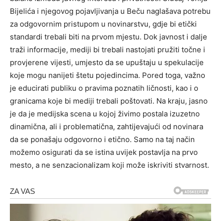
Bijelića i njegovog pojavljivanja u Beču naglašava potrebu
za odgovornim pristupom u novinarstvu, gdje bi etički
standardi trebali biti na prvom mjestu.
Dok javnost i dalje
traži informacije, mediji bi trebali nastojati pružiti točne i
provjerene vijesti, umjesto da se upuštaju u spekulacije
koje mogu nanijeti štetu pojedincima. Pored toga, važno
je educirati publiku o pravima poznatih ličnosti, kao i o
granicama koje bi mediji trebali poštovati.
Na kraju, jasno
je da je medijska scena u kojoj živimo postala izuzetno
dinamična, ali i problematična, zahtijevajući od novinara
da se ponašaju odgovorno i etično. Samo na taj način
možemo osigurati da se istina uvijek postavlja na prvo
mesto, a ne senzacionalizam koji može iskriviti stvarnost.