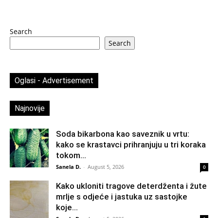
Search
Search
Oglasi - Advertisement
Najnovije
Soda bikarbona kao saveznik u vrtu:
kako se krastavci prihranjuju u tri koraka
tokom...
Sanela D.
-
August 5, 2026
0
Kako ukloniti tragove deterdženta i žute
mrlje s odjeće i jastuka uz sastojke
koje...