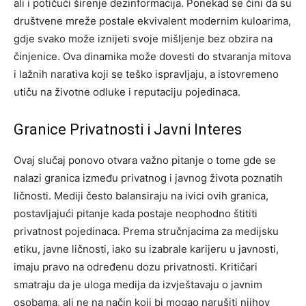
ali i potičući širenje dezinformacija. Ponekad se čini da su
društvene mreže postale ekvivalent modernim kuloarima,
gdje svako može iznijeti svoje mišljenje bez obzira na
činjenice. Ova dinamika može dovesti do stvaranja mitova
i lažnih narativa koji se teško ispravljaju, a istovremeno
utiču na životne odluke i reputaciju pojedinaca.
Granice Privatnosti i Javni Interes
Ovaj slučaj ponovo otvara važno pitanje o tome gde se
nalazi granica između privatnog i javnog života poznatih
ličnosti. Mediji često balansiraju na ivici ovih granica,
postavljajući pitanje kada postaje neophodno štititi
privatnost pojedinaca.
Prema stručnjacima za medijsku
etiku, javne ličnosti, iako su izabrale karijeru u javnosti,
imaju pravo na određenu dozu privatnosti. Kritičari
smatraju da je uloga medija da izvještavaju o javnim
osobama, ali ne na način koji bi mogao narušiti njihov