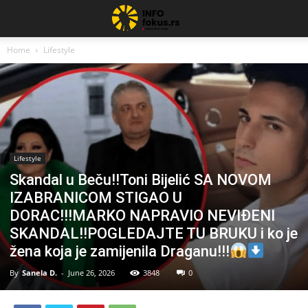
Home
Lifestyle
Lifestyle
Skandal u Beču!!Toni Bijelić SA NOVOM
IZABRANICOM STIGAO U
DORAC!!!MARKO NAPRAVIO NEVIĐENI
SKANDAL!!POGLEDAJTE TU BRUKU i ko je
žena koja je zamijenila Draganu!!!
By
Sanela D.
-
June 26, 2026
3848
0