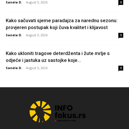
Sanela D.
-
August 3, 2026
0
Kako sačuvati sjeme paradajza za narednu sezonu:
provjeren postupak koji čuva kvalitet i klijavost
Sanela D.
-
August 3, 2026
0
Kako ukloniti tragove deterdženta i žute mrlje s
odjeće i jastuka uz sastojke koje...
Sanela D.
-
August 5, 2026
0