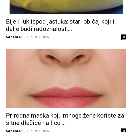
Bijeli luk ispod jastuka: stari običaj koji i
dalje budi radoznalost,...
Sanela D.
-
August 3, 2026
0
Prirodna maska koju mnoge žene koriste za
sitne dlačice na licu:...
Sanela D.
-
August 3, 2026
0