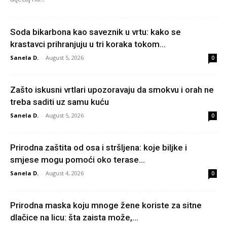
Soda bikarbona kao saveznik u vrtu: kako se
krastavci prihranjuju u tri koraka tokom...
Sanela D.
-
August 5, 2026
0
Zašto iskusni vrtlari upozoravaju da smokvu i orah ne
treba saditi uz samu kuću
Sanela D.
-
August 5, 2026
0
Prirodna zaštita od osa i stršljena: koje biljke i
smjese mogu pomoći oko terase...
Sanela D.
-
August 4, 2026
0
Prirodna maska koju mnoge žene koriste za sitne
dlačice na licu: šta zaista može,...