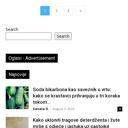
1
2
3
Search
Search
Oglasi - Advertisement
Najnovije
Soda bikarbona kao saveznik u vrtu:
kako se krastavci prihranjuju u tri koraka
tokom...
Sanela D.
-
August 5, 2026
0
Kako ukloniti tragove deterdženta i žute
mrlje s odjeće i jastuka uz sastojke