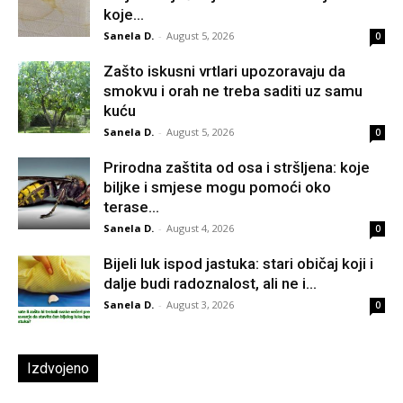
koje...
Sanela D.
-
August 5, 2026
0
Zašto iskusni vrtlari upozoravaju da
smokvu i orah ne treba saditi uz samu
kuću
Sanela D.
-
August 5, 2026
0
Prirodna zaštita od osa i stršljena: koje
biljke i smjese mogu pomoći oko
terase...
Sanela D.
-
August 4, 2026
0
Bijeli luk ispod jastuka: stari običaj koji i
dalje budi radoznalost, ali ne i...
Sanela D.
-
August 3, 2026
0
Izdvojeno