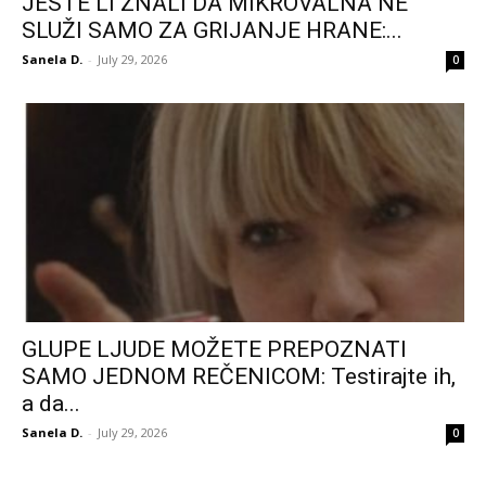
JESTE LI ZNALI DA MIKROVALNA NE
SLUŽI SAMO ZA GRIJANJE HRANE:...
Sanela D.
-
July 29, 2026
0
GLUPE LJUDE MOŽETE PREPOZNATI
SAMO JEDNOM REČENICOM: Testirajte ih,
a da...
Sanela D.
-
July 29, 2026
0