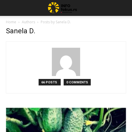
Home
Authors
Posts by Sanela D.
Sanela D.
66 POSTS
0 COMMENTS