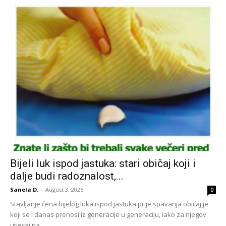
Bijeli luk ispod jastuka: stari običaj koji i
dalje budi radoznalost,...
Sanela D.
-
August 3, 2026
0
Stavljanje čena bijelog luka ispod jastuka prije spavanja običaj je
koji se i danas prenosi iz generacije u generaciju, iako za njegov
utjecaj na...