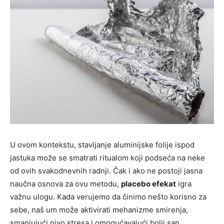
U ovom kontekstu, stavljanje aluminijske folije ispod
jastuka može se smatrati ritualom koji podseća na neke
od ovih svakodnevnih radnji. Čak i ako ne postoji jasna
naučna osnova za ovu metodu,
placebo efekat
igra
važnu ulogu. Kada verujemo da činimo nešto korisno za
sebe, naš um može aktivirati mehanizme smirenja,
smanjujući nivo stresa i omogućavajući bolji san.