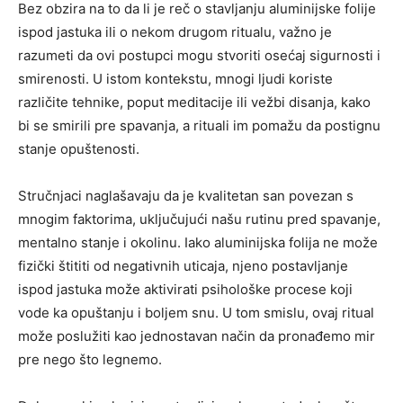
Bez obzira na to da li je reč o stavljanju aluminijske folije
ispod jastuka ili o nekom drugom ritualu, važno je
razumeti da ovi postupci mogu stvoriti osećaj sigurnosti i
smirenosti. U istom kontekstu, mnogi ljudi koriste
različite tehnike, poput meditacije ili vežbi disanja, kako
bi se smirili pre spavanja, a rituali im pomažu da postignu
stanje opuštenosti.
Stručnjaci naglašavaju da je kvalitetan san povezan s
mnogim faktorima, uključujući našu rutinu pred spavanje,
mentalno stanje i okolinu. Iako aluminijska folija ne može
fizički štititi od negativnih uticaja, njeno postavljanje
ispod jastuka može aktivirati psihološke procese koji
vode ka opuštanju i boljem snu. U tom smislu, ovaj ritual
može poslužiti kao jednostavan način da pronađemo mir
pre nego što legnemo.