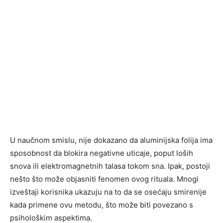
U naučnom smislu, nije dokazano da aluminijska folija ima
sposobnost da blokira negativne uticaje, poput loših
snova ili elektromagnetnih talasa tokom sna. Ipak, postoji
nešto što može objasniti fenomen ovog rituala. Mnogi
izveštaji korisnika ukazuju na to da se osećaju smirenije
kada primene ovu metodu, što može biti povezano s
psihološkim aspektima.