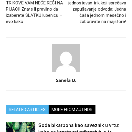
TRIKOVE VAM NEĆE REĆI NA
jednostavan trik koji sprečava
PIJACI! Znate li pravilno da
zapušavanje odvoda: Jedna
izaberete SLATKU lubenicu –
čaša jednom mesečno i
evo kako
zaboravite na majstore!
Sanela D.
RELATED ARTICLES
MORE FROM AUTHOR
Soda bikarbona kao saveznik u vrtu: