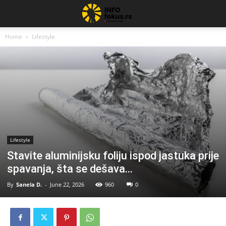
Home
Lifestyle
Lifestyle
Stavite aluminijsku foliju ispod jastuka prije
spavanja, šta se dešava…
By
Sanela D.
-
June 22, 2026
960
0