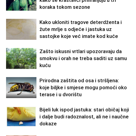
kako se krastavci prihranjuju u tri
koraka tokom sezone
Kako ukloniti tragove deterdženta i
žute mrlje s odjeće i jastuka uz
sastojke koje već imate kod kuće
Zašto iskusni vrtlari upozoravaju da
smokvu i orah ne treba saditi uz samu
kuću
Prirodna zaštita od osa i stršljena:
koje biljke i smjese mogu pomoći oko
terase i u dvorištu
Bijeli luk ispod jastuka: stari običaj koji
i dalje budi radoznalost, ali ne i naučne
dokaze