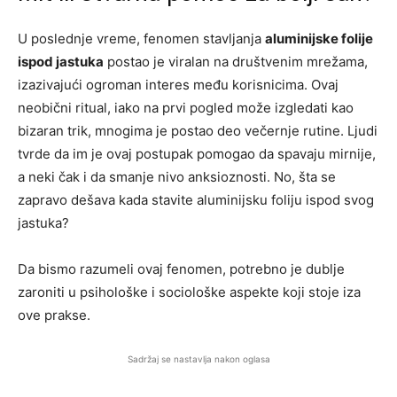
U poslednje vreme, fenomen stavljanja
aluminijske folije
ispod jastuka
postao je viralan na društvenim mrežama,
izazivajući ogroman interes među korisnicima. Ovaj
neobični ritual, iako na prvi pogled može izgledati kao
bizaran trik, mnogima je postao deo večernje rutine. Ljudi
tvrde da im je ovaj postupak pomogao da spavaju mirnije,
a neki čak i da smanje nivo anksioznosti. No, šta se
zapravo dešava kada stavite aluminijsku foliju ispod svog
jastuka?
Da bismo razumeli ovaj fenomen, potrebno je dublje
zaroniti u psihološke i sociološke aspekte koji stoje iza
ove prakse.
Sadržaj se nastavlja nakon oglasa