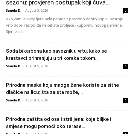
sezonu: provjeren postupak koji čuva...
Sanela D.
-
August 3, 2026
0
Ako vam je ovog ljeta neki paradajz posebno dobro uspio, postoje
vrlo dobri razlozi da ne čekate proljeće i kupovinu novog sjemena.
Sjeme se...
Soda bikarbona kao saveznik u vrtu: kako se
krastavci prihranjuju u tri koraka tokom...
Sanela D.
-
August 5, 2026
0
Prirodna maska koju mnoge žene koriste za sitne
dlačice na licu: šta zaista može,...
Sanela D.
-
August 3, 2026
0
Prirodna zaštita od osa i stršljena: koje biljke i
smjese mogu pomoći oko terase...