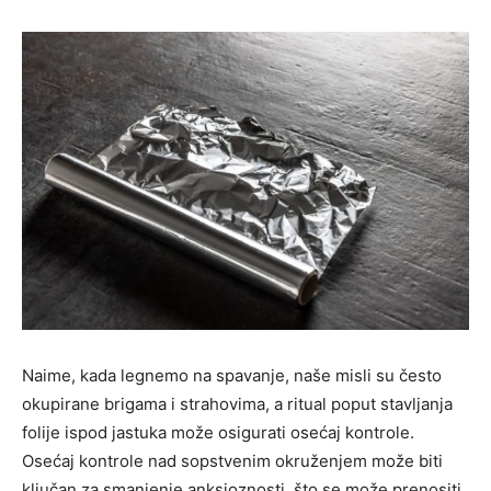
Naime, kada legnemo na spavanje, naše misli su često
okupirane brigama i strahovima, a ritual poput stavljanja
folije ispod jastuka može osigurati osećaj kontrole.
Osećaj kontrole nad sopstvenim okruženjem može biti
ključan za smanjenje anksioznosti, što se može prenositi