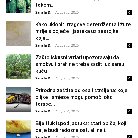
tokom...
Sanela D.
-
August 5, 2026
0
Kako ukloniti tragove deterdženta i žute
mrlje s odjeće i jastuka uz sastojke
koje...
Sanela D.
-
August 5, 2026
0
Zašto iskusni vrtlari upozoravaju da
smokvu i orah ne treba saditi uz samu
kuću
Sanela D.
-
August 5, 2026
0
Prirodna zaštita od osa i stršljena: koje
biljke i smjese mogu pomoći oko
terase...
Sanela D.
-
August 4, 2026
0
Bijeli luk ispod jastuka: stari običaj koji i
dalje budi radoznalost, ali ne i...
Sanela D.
-
August 3, 2026
0