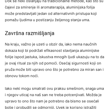
Dok se neki oslanjaju na tradicionalne metode, kao što su
čajevi za smirenje ili aromaterapija, aluminijska folija
može predstavljati jedan od alternativnih pristupa koji
pomažu ljudima u postizanju željenog stanja uma.
Završna razmišljanja
Na kraju, važno je uzeti u obzir da, iako nema naučnih
dokaza koji bi podržali efikasnost stavljanja aluminijske
folije ispod jastuka, iskustva mnogih ljudi ukazuju na to da
je ovaj ritual za njih od pomoći. Osećaj sigurnosti koji on
pruža može biti upravo ono što je potrebno za miran san i
obnovu tokom noći.
Iako neki mogu smatrati ovu praksu smešnom, snaga uma
i njegov uticaj na naš san ne treba potcenjivati. Možda je
upravo to ono što nam je potrebno da bismo se osećali
bolje i probudili se odmorniji. Uvek je korisno istražiti