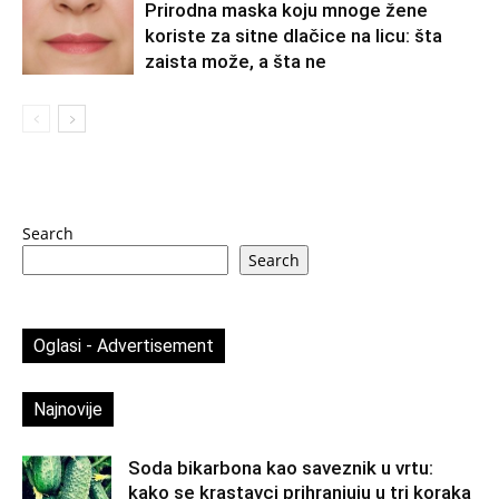
Prirodna maska koju mnoge žene
koriste za sitne dlačice na licu: šta
zaista može, a šta ne
Search
Search
Oglasi - Advertisement
Najnovije
Soda bikarbona kao saveznik u vrtu:
kako se krastavci prihranjuju u tri koraka