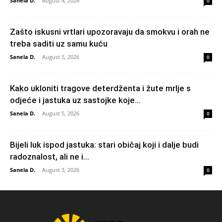
Sanela D.
-
August 4, 2026
0
Zašto iskusni vrtlari upozoravaju da smokvu i orah ne
treba saditi uz samu kuću
Sanela D.
-
August 5, 2026
0
Kako ukloniti tragove deterdženta i žute mrlje s
odjeće i jastuka uz sastojke koje...
Sanela D.
-
August 5, 2026
0
Bijeli luk ispod jastuka: stari običaj koji i dalje budi
radoznalost, ali ne i...
Sanela D.
-
August 3, 2026
0